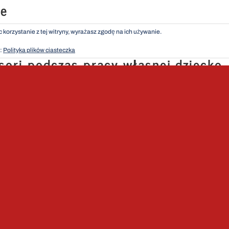
ie
 korzystanie z tej witryny, wyrażasz zgodę na ich używanie.
j:
Polityka plików ciasteczka
ori podczas pracy własnej dziecko
iał, z którym pracuje. Słowo
e nieco dziwnie bo dzieciństwo
zabawę aniżeli pracę. Montessori
aca” chciała jednak podkreślić
ko wkłada we wszystko, co robi i
cunek.
szącym, czy liczącym dziecku widziała osobę,
 na miarę swojego wieku. W kolejnej próbie