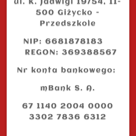
ul. K. Jadwigi 19/54,
11-
500 Giżycko -
Przedszkole
NIP: 6681878183
REGON: 369388567
Nr konta bankowego:
mBank S. A.
67 1140 2004 0000
3302 7836 6312