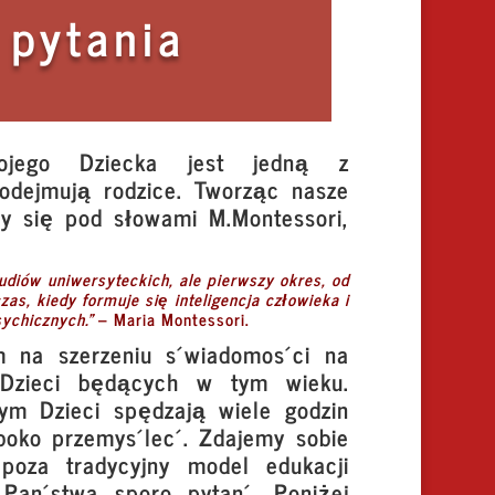
 pytania
ojego Dziecka jest jedną z
podejmują rodzice. Tworząc nasze
my się pod słowami M.Montessori,
udiów uniwersyteckich, ale pierwszy okres, od
zas, kiedy formuje się inteligencja człowieka i
ychicznych.”
– Maria Montessori.
am na szerzeniu świadomości na
 Dzieci będących w tym wieku.
rym Dzieci spędzają wiele godzin
ęboko przemyśleć. Zdajemy sobie
poza tradycyjny model edukacji
 Państwa sporo pytań. Poniżej