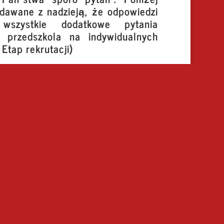
dawane z nadzieją, że odpowiedzi
wszystkie dodatkowe pytania
 przedszkola na indywidualnych
 Etap rekrutacji)
kturą przypomina rodzinę i stwarza naturalne
słowego dzieci. Umożliwia pobyt rodzeństwa w
procesie adaptacji lub przy lękliwości dziecka
do nauki zachowań społecznych dla dzieci
j grupie tworzy się system opiekuńczości, w
 najmłodsze dzieci. Dzieci młodsze w razie
auczyciela, ale właśnie do starszych kolegów,
 nich wiedzę, umiejętności, doświadczenia,
 wiekowo każde dziecko doświadcza różnych
z średniaka, aż do bycia starszakiem, co uczy