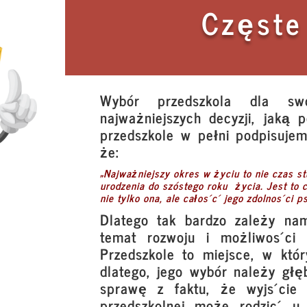
Częste
Wybór przedszkola dla sw
najważniejszych decyzji, jaką 
przedszkole w pełni podpisuje
że:
„Najważniejszy okres w życiu to nie czas st
urodzenia do szóstego roku życia. Jest to c
nie tylko ona, ale całość jego zdolności ps
Dlatego tak bardzo zależy n
temat rozwoju i możliwości
Przedszkole to miejsce, w któ
dlatego, jego wybór należy gł
sprawę z faktu, że wyjście 
przedszkolnej może rodzić u