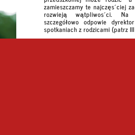
zamieszczamy te najczęściej za
rozwieją wątpliwości. Na 
szczegółowo odpowie dyrektor
spotkaniach z rodzicami (patrz III
Grupa zróżnicowana wiekowo swoją stru
warunki do rozwoju społecznego i umy
jednej grupie, co ma duże znaczenie w 
młodszego. Jest doskonałym polem 
nieposiadających rodzeństwa. W takie
którym starsze przejawiają troskę o
trudności zwracają się nie tylko do n
chętnie ich naśladują, przejmują od
przyzwyczajenia.
Przebywając w grupie zróżnicowanej
pozycji w grupie – od malucha, poprze
życia i daje im wiele satysfakcji.