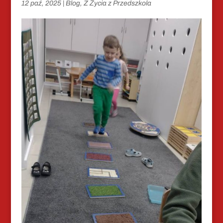
12 paź, 2025
|
Blog
,
Z Życia z Przedszkola