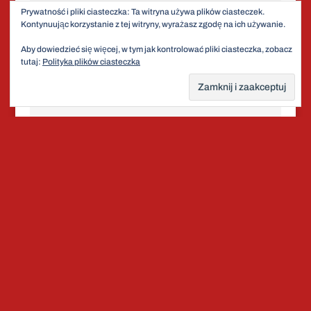
uczestnictwo. Dzieci uczą się niemalże w każdej
Prywatność i pliki ciasteczka: Ta witryna używa plików ciasteczek.
sytuacji, dlatego tak ważne jest to, czym i kim są
Kontynuując korzystanie z tej witryny, wyrażasz zgodę na ich używanie.
otoczone. Działanie, współpraca, obserwacja,
Aby dowiedzieć się więcej, w tym jak kontrolować pliki ciasteczka, zobacz
praca samodzielna, praca z dorosłym, praca z
tutaj:
Polityka plików ciasteczka
innymi dziećmi…. Dobre, wartościowe otocznie i
uważny dorosły- to wpiera uczenie się każdego
dziecka.
Dorota Kubacka-Kołowska
Przedszkole Cogito
A dzisiaj chciałabym zatrzymać Was na trochę