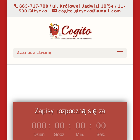
663-717-798 / ul. Królowej Jadwigi 19/54 / 11-
500 Giżycko
cogito.gizycko@gmail.com
Zaznacz stronę
Zapisy rozpoczną się za
000
:
00
:
00
:
00
Dzień
Godz.
Min.
Sek.