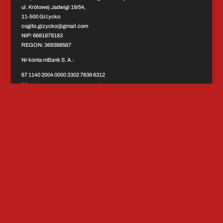
ul. Królowej Jadwigi 19/54,
11-500 Giżycko
cogito.gizycko@gmail.com
​NIP: 6681878183
REGON: 369388567
Nr konta mBank S. A.:
67 1140 2004 0000 3302 7836 6312
Można nas wesprzeć
na
https://zrzutka.pl/ucw3kk
Wspieramy projekt:
Młody Programista – www.code-edu.pl
Polityka Prywatności i Ochrony Danych
Godziny otwarcia 07.00-16.00
Dokumenty
Cennik
Kontakt