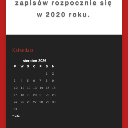
zapisów rozpocznie się
w 2020 roku.
Kalendarz
sierpień 2026
P
W
Ś
C
P
S
N
1
2
3
4
5
6
7
8
9
10
11
12
13
14
15
16
17
18
19
20
21
22
23
24
25
26
27
28
29
30
31
« paź